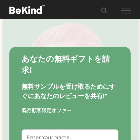
Skip
to
content
あなたの無料ギフトを請
求!
無料サンプルを受け取るためにす
ぐにあなたのレビューを共有!*
既存顧客限定オファー
Name
*